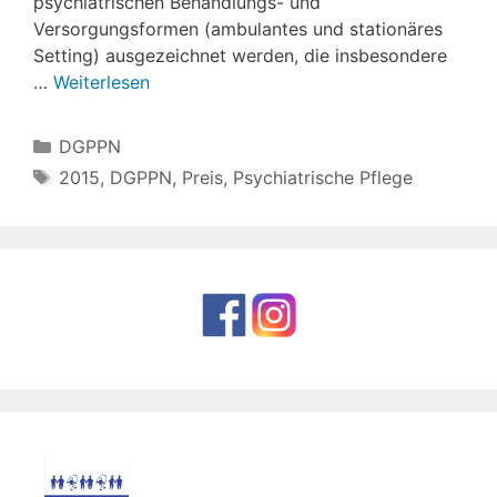
psychiatrischen Behandlungs- und
Versorgungsformen (ambulantes und stationäres
Setting) ausgezeichnet werden, die insbesondere
…
Weiterlesen
Kategorien
DGPPN
Schlagwörter
2015
,
DGPPN
,
Preis
,
Psychiatrische Pflege