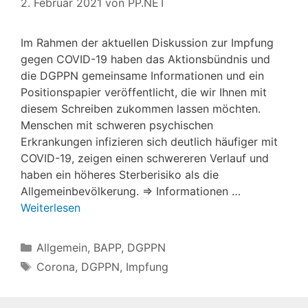
2. Februar 2021
von
PP.NET
Im Rahmen der aktuellen Diskussion zur Impfung
gegen COVID-19 haben das Aktionsbündnis und
die DGPPN gemeinsame Informationen und ein
Positionspapier veröffentlicht, die wir Ihnen mit
diesem Schreiben zukommen lassen möchten.
Menschen mit schweren psychischen
Erkrankungen infizieren sich deutlich häufiger mit
COVID-19, zeigen einen schwereren Verlauf und
haben ein höheres Sterberisiko als die
Allgemeinbevölkerung. ⇒ Informationen …
Weiterlesen
Kategorien
Allgemein
,
BAPP
,
DGPPN
Schlagwörter
Corona
,
DGPPN
,
Impfung