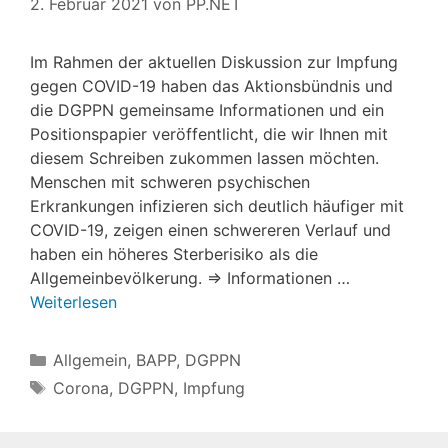
2. Februar 2021
von
PP.NET
Im Rahmen der aktuellen Diskussion zur Impfung
gegen COVID-19 haben das Aktionsbündnis und
die DGPPN gemeinsame Informationen und ein
Positionspapier veröffentlicht, die wir Ihnen mit
diesem Schreiben zukommen lassen möchten.
Menschen mit schweren psychischen
Erkrankungen infizieren sich deutlich häufiger mit
COVID-19, zeigen einen schwereren Verlauf und
haben ein höheres Sterberisiko als die
Allgemeinbevölkerung. ⇒ Informationen …
Weiterlesen
Kategorien
Allgemein
,
BAPP
,
DGPPN
Schlagwörter
Corona
,
DGPPN
,
Impfung