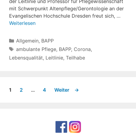
der Leitlinie und Professor für Pflegewissenschaft
mit Schwerpunkt Altenpflege/Gerontologie an der
Evangelischen Hochschule Dresden freut sich, …
Weiterlesen
Kategorien
Allgemein
,
BAPP
Schlagwörter
ambulante Pflege
,
BAPP
,
Corona
,
Lebensqualität
,
Leitlinie
,
Teilhabe
Seite
Seite
Seite
1
2
…
4
Weiter
→