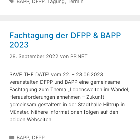
Schlagwörter
BAPP
,
DFPP
,
Tagung
,
Termin
Fachtagung der DFPP & BAPP
2023
28. September 2022
von
PP.NET
SAVE THE DATE! vom 22. – 23.06.2023
veranstalten DFPP und BAPP eine gemeinsame
Fachtagung zum Thema „Lebenswelten im Wandel,
Herausforderungen annehmen – Zukunft
gemeinsam gestalten“ in der Stadthalle Hiltrup in
Münster. Nähere Informationen folgen auf den
beiden Webseiten.
Kategorien
BAPP
,
DFPP