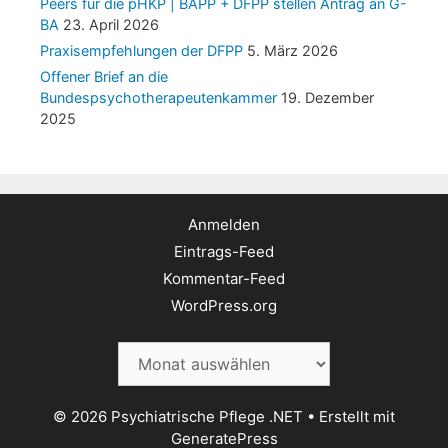
Peers für die pHKP | BAPP + DFPP stellen Antrag an G-
BA
23. April 2026
Praxisempfehlungen der DFPP
5. März 2026
Offener Brief an die
Bundespsychotherapeutenkammer
19. Dezember
2025
Anmelden
Eintrags-Feed
Kommentar-Feed
WordPress.org
Archiv
© 2026 Psychiatrische Pflege .NET
• Erstellt mit
GeneratePress