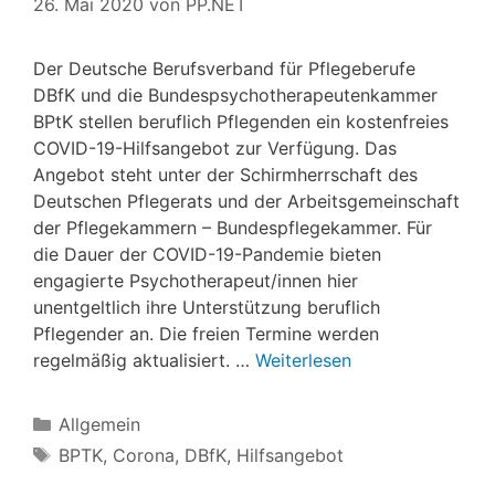
26. Mai 2020
von
PP.NET
Der Deutsche Berufsverband für Pflegeberufe
DBfK und die Bundespsychotherapeutenkammer
BPtK stellen beruflich Pflegenden ein kostenfreies
COVID-19-Hilfsangebot zur Verfügung. Das
Angebot steht unter der Schirmherrschaft des
Deutschen Pflegerats und der Arbeitsgemeinschaft
der Pflegekammern – Bundespflegekammer. Für
die Dauer der COVID-19-Pandemie bieten
engagierte Psychotherapeut/innen hier
unentgeltlich ihre Unterstützung beruflich
Pflegender an. Die freien Termine werden
regelmäßig aktualisiert. …
Weiterlesen
Kategorien
Allgemein
Schlagwörter
BPTK
,
Corona
,
DBfK
,
Hilfsangebot