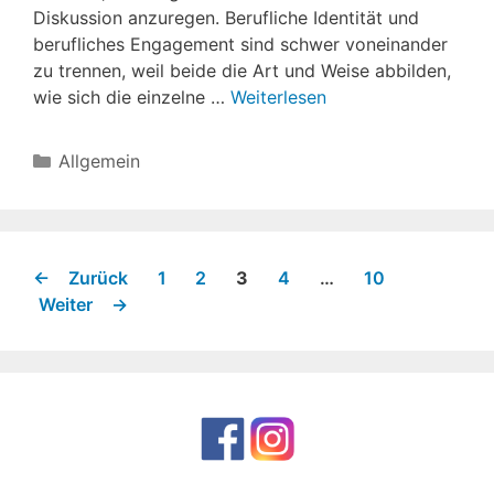
Diskussion anzuregen. Berufliche Identität und
berufliches Engagement sind schwer voneinander
zu trennen, weil beide die Art und Weise abbilden,
wie sich die einzelne …
Weiterlesen
Kategorien
Allgemein
Seite
Seite
Seite
Seite
Seite
←
Zurück
1
2
3
4
…
10
Weiter
→