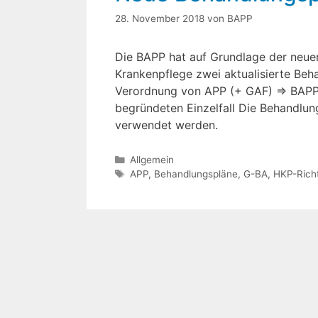
28. November 2018
von
BAPP
Die BAPP hat auf Grundlage der neuen
Krankenpflege zwei aktualisierte Beh
Verordnung von APP (+ GAF) ⇒ BAPP
begründeten Einzelfall Die Behandlung
verwendet werden.
Kategorien
Allgemein
Schlagwörter
APP
,
Behandlungspläne
,
G-BA
,
HKP-Richt