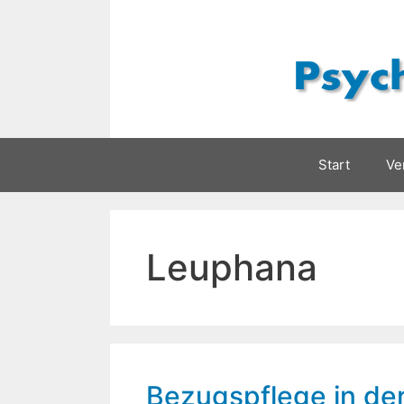
Zum
Inhalt
springen
Start
Ve
Leuphana
Bezugspflege in de