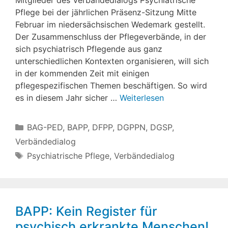
Pflege bei der jährlichen Präsenz-Sitzung Mitte
Februar im niedersächsischen Wedemark gestellt.
Der Zusammenschluss der Pflegeverbände, in der
sich psychiatrisch Pflegende aus ganz
unterschiedlichen Kontexten organisieren, will sich
in der kommenden Zeit mit einigen
pflegespezifischen Themen beschäftigen. So wird
es in diesem Jahr sicher …
Weiterlesen
Kategorien
BAG-PED
,
BAPP
,
DFPP
,
DGPPN
,
DGSP
,
Verbändedialog
Schlagwörter
Psychiatrische Pflege
,
Verbändedialog
BAPP: Kein Register für
psychisch erkrankte Menschen!