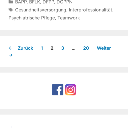
Kategorien
BAPP
,
BFLK
,
DFPP
,
DGPPN
Schlagwörter
Gesundheitsversorgung
,
Interprofessionalität
,
Psychiatrische Pflege
,
Teamwork
Seite
Seite
Seite
Seite
←
Zurück
1
2
3
…
20
Weiter
→