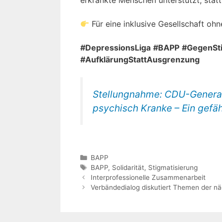
erkrankte Menschen unterstützt, statt
Für eine inklusive Gesellschaft ohne
#DepressionsLiga
#BAPP
#GegenSti
#AufklärungStattAusgrenzung
Stellungnahme: CDU-Generals
psychisch Kranke – Ein gefäh
Kategorien
BAPP
Schlagwörter
BAPP
,
Solidarität
,
Stigmatisierung
Interprofessionelle Zusammenarbeit
Verbändedialog diskutiert Themen der nä