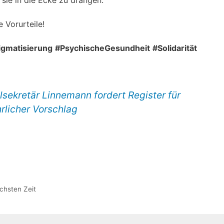
 sie in die Ecke zu drängen.
 Vorurteile!
gmatisierung
#PsychischeGesundheit
#Solidarität
ekretär Linnemann fordert Register für
rlicher Vorschlag
chsten Zeit