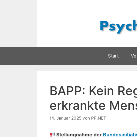
Zum
Inhalt
springen
Start
Ve
BAPP: Kein Reg
erkrankte Men
14. Januar 2025
von
PP.NET
Stellungnahme der
Bundesinitiat