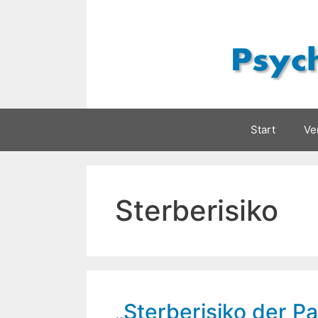
Zum
Inhalt
springen
Start
Ve
Sterberisiko
„Sterberisiko der Pa