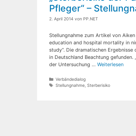
Pfleger“ – Stellun
2. April 2014
von
PP.NET
Stellungnahme zum Artikel von Aiken et
education and hospital mortality in n
study“. Die dramatischen Ergebnisse 
in Deutschland Beachtung gefunden. „
der Untersuchung …
Weiterlesen
Kategorien
Verbändedialog
Schlagwörter
Stellungnahme
,
Sterberisiko