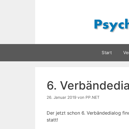
Zum
Inhalt
springen
Start
Ve
6. Verbändedi
26. Januar 2019
von
PP.NET
Der jetzt schon 6. Verbändedialog fin
statt!