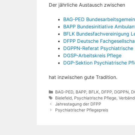
Der jährliche Austausch zwischen
BAG-PED Bundesarbeitsgemeins
BAPP Bundesinitiative Ambulant
BFLK Bundesfachvereinigung Le
DFPP Deutsche Fachgesellschaf
DGPPN-Referat Psychiatrische 
DGSP-Arbeitskreis Pflege
DGP-Sektion Psychiatrische Pf
hat inzwischen gute Tradition.
Kategorien
BAG-PED
,
BAPP
,
BFLK
,
DFPP
,
DGPPN
,
D
Schlagwörter
Bielefeld
,
Psychiatrische Pflege
,
Verbänd
Jahrestagung der DFPP
Psychiatrischer Pflegepreis