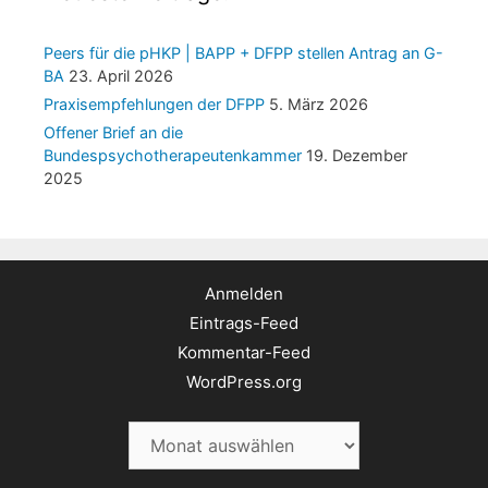
Peers für die pHKP | BAPP + DFPP stellen Antrag an G-
BA
23. April 2026
Praxisempfehlungen der DFPP
5. März 2026
Offener Brief an die
Bundespsychotherapeutenkammer
19. Dezember
2025
Anmelden
Eintrags-Feed
Kommentar-Feed
WordPress.org
Archiv