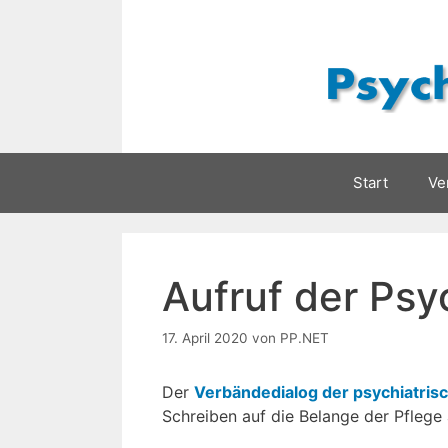
Zum
Inhalt
springen
Start
Ve
Aufruf der Psy
17. April 2020
von
PP.NET
Der
Verbändedialog der psychiatris
Schreiben auf die Belange der Pfleg