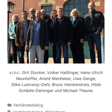
v.l.n.r.:
Grit Stocker,
Volker Haßlinger,
Hans-Ulrich
Neunhöffer
,
André Nienhaber, Uwe Genge,
Silke Ludowisy-Dehl,
Bruno Hemkendreis,
Hilde
Schädle-Deininger und
Michael Theune.
Kategorien
Verbändedialog
Schlagwörter