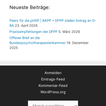
Neueste Beiträge:
Peers für die pHKP | BAPP + DFPP stellen Antrag an G-
BA
23. April 2026
Praxisempfehlungen der DFPP
5. März 2026
Offener Brief an die
Bundespsychotherapeutenkammer
19. Dezember
2025
Anmelden
Eintrags-Feed
Kommentar-Feed
WordPress.org
Archiv