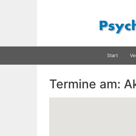
Zum
Inhalt
springen
Start
Ve
Termine am:
A